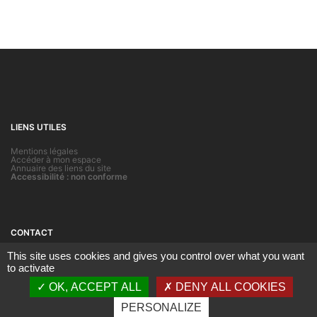
LIENS UTILES
Mentions légales
Accéder à mon espace
Annuaire des liens du site
Accessibilité : non conforme
CONTACT
This site uses cookies and gives you control over what you want
Division des systèmes d’information de l’académie de Strasbourg
Adresse mail :
vae.contact
@ac-strasbourg.fr
to activate
OK, ACCEPT ALL
DENY ALL COOKIES
PERSONALIZE