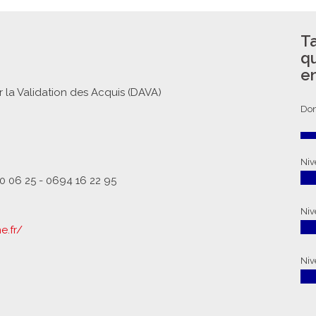
Ta
q
e
 la Validation des Acquis (DAVA)
Don
Niv
20 06 25 - 0694 16 22 95
Niv
e.fr/
Nive