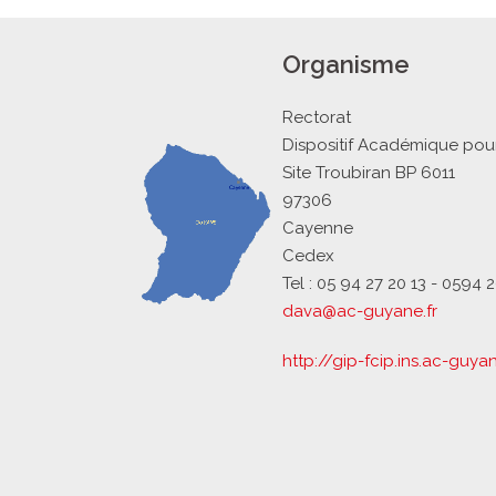
Organisme
Rectorat
Dispositif Académique pour
Site Troubiran BP 6011
97306
Cayenne
Cedex
Tel : 05 94 27 20 13 - 0594 
dava@ac-guyane.fr
http://gip-fcip.ins.ac-guyan