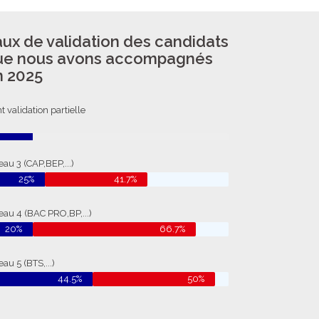
ux de validation des candidats
ue nous avons accompagnés
n 2025
t validation partielle
eau 3 (CAP,BEP,...)
25%
41.7%
eau 4 (BAC PRO,BP,...)
20%
66.7%
au 5 (BTS,...)
44.5%
50%