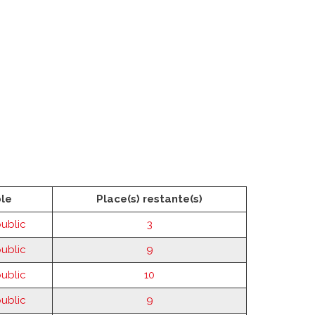
ble
Place(s) restante(s)
public
3
public
9
public
10
public
9