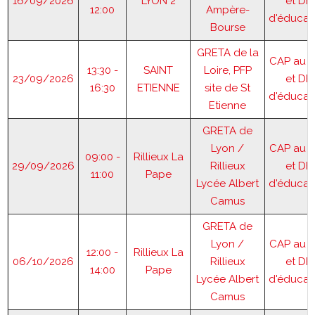
16/09/2026
LYON 2
et DE
12:00
Ampère-
d'éducat
Bourse
GRETA de la
CAP au 
13:30 -
SAINT
Loire, PFP
23/09/2026
et DE
16:30
ETIENNE
site de St
d'éducat
Etienne
GRETA de
Lyon /
CAP au 
09:00 -
Rillieux La
29/09/2026
Rillieux
et DE
11:00
Pape
Lycée Albert
d'éducat
Camus
GRETA de
Lyon /
CAP au 
12:00 -
Rillieux La
06/10/2026
Rillieux
et DE
14:00
Pape
Lycée Albert
d'éducat
Camus